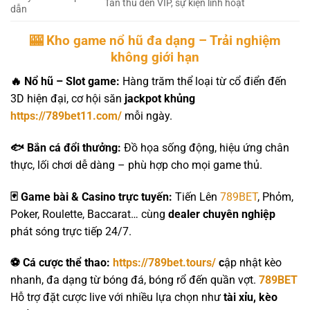
Tân thủ đến VIP, sự kiện linh hoạt
dẫn
🎰 Kho game nổ hũ đa dạng – Trải nghiệm
không giới hạn
🔥 Nổ hũ – Slot game:
Hàng trăm thể loại từ cổ điển đến
3D hiện đại, cơ hội săn
jackpot khủng
https://789bet11.com/
mỗi ngày.
🐟 Bắn cá đổi thưởng:
Đồ họa sống động, hiệu ứng chân
thực, lối chơi dễ dàng – phù hợp cho mọi game thủ.
🃏 Game bài & Casino trực tuyến:
Tiến Lên
789BET
, Phỏm,
Poker, Roulette, Baccarat… cùng
dealer chuyên nghiệp
phát sóng trực tiếp 24/7.
⚽ Cá cược thể thao:
https://789bet.tours/
c
ập nhật kèo
nhanh, đa dạng từ bóng đá, bóng rổ đến quần vợt.
789BET
Hỗ trợ đặt cược live với nhiều lựa chọn như
tài xỉu, kèo