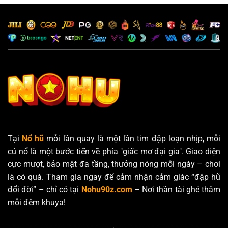
Tại
Nổ hũ
mỗi lần quay là một lần tim đập loạn nhịp, mỗi
cú nổ là một bước tiến về phía "giấc mơ đại gia". Giao diện
cực mượt, bảo mật đa tầng, thưởng nóng mỗi ngày – chơi
là có quà. Tham gia ngay để cảm nhận cảm giác “đập hũ
đổi đời” – chỉ có tại
Nohu90z.com
– Nơi thần tài ghé thăm
mỗi đêm khuya!