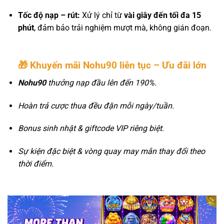
Tốc độ nạp – rút:
Xử lý chỉ từ
vài giây đến tối đa 15
phút
, đảm bảo trải nghiệm mượt mà, không gián đoạn.
🎁
Khuyến mãi Nohu90 liên tục – Ưu đãi lớn
Nohu90
thưởng nạp đầu lên đến 190%.
Hoàn trả cược thua đều đặn mỗi ngày/tuần.
Bonus sinh nhật & giftcode VIP riêng biệt.
Sự kiện đặc biệt & vòng quay may mắn thay đổi theo
thời điểm.