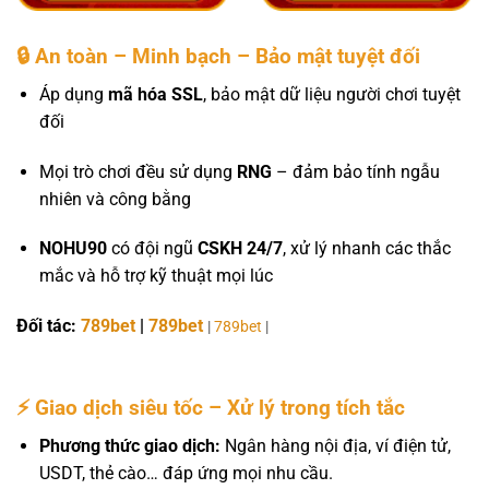
🔒
An toàn – Minh bạch – Bảo mật tuyệt đối
Áp dụng
mã hóa SSL
, bảo mật dữ liệu người chơi tuyệt
đối
Mọi trò chơi đều sử dụng
RNG
– đảm bảo tính ngẫu
nhiên và công bằng
NOHU90
có đội ngũ
CSKH 24/7
, xử lý nhanh các thắc
mắc và hỗ trợ kỹ thuật mọi lúc
Đối tác:
789bet
|
789bet
|
789bet
|
⚡
Giao dịch siêu tốc – Xử lý trong tích tắc
Phương thức giao dịch:
Ngân hàng nội địa, ví điện tử,
USDT, thẻ cào… đáp ứng mọi nhu cầu.