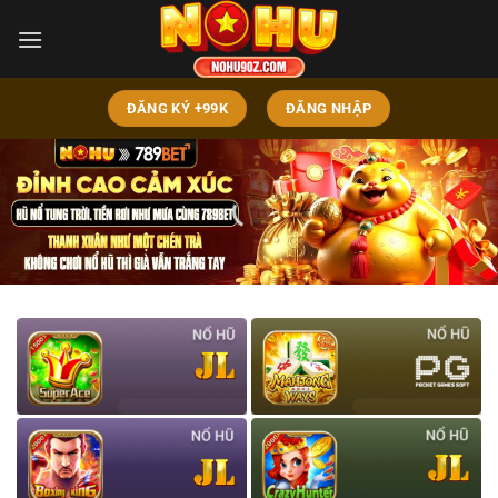
Bỏ
qua
nội
dung
ĐĂNG KÝ +99K
ĐĂNG NHẬP