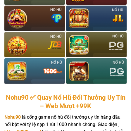
Nohu90 ✅️ Quay Nổ Hũ Đổi Thưởng Uy Tín
– Web Mượt +99K
Nohu90
là cổng game nổ hũ đổi thưởng uy tín hàng đầu,
nổi bật với tỷ lệ nạp 1 rút 1000 nhanh chóng. Giao diện ,